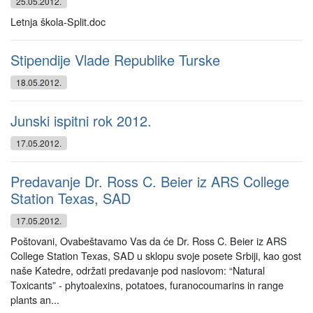
25.05.2012.
Letnja škola-Split.doc
Stipendije Vlade Republike Turske
18.05.2012.
Junski ispitni rok 2012.
17.05.2012.
Predavanje Dr. Ross C. Beier iz ARS College
Station Texas, SAD
17.05.2012.
Poštovani, Ovabeštavamo Vas da će Dr. Ross C. Beier iz ARS
College Station Texas, SAD u sklopu svoje posete Srbiji, kao gost
naše Katedre, održati predavanje pod naslovom: “Natural
Toxicants” - phytoalexins, potatoes, furanocoumarins in range
plants an...