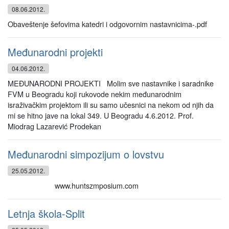
08.06.2012.
Obaveštenje šefovima katedri i odgovornim nastavnicima-.pdf
Međunarodni projekti
04.06.2012.
MEĐUNARODNI PROJEKTI Molim sve nastavnike i saradnike
FVM u Beogradu koji rukovode nekim međunarodnim
israživačkim projektom ili su samo učesnici na nekom od njih da
mi se hitno jave na lokal 349. U Beogradu 4.6.2012. Prof.
Miodrag Lazarević Prodekan
Međunarodni simpozijum o lovstvu
25.05.2012.
www.huntszmposium.com
Letnja škola-Split