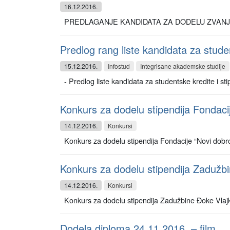
16.12.2016.
PREDLAGANJE KANDIDATA ZA DODELU ZVAN
Predlog rang liste kandidata za studen
15.12.2016.
Infostud
Integrisane akademske studije
- Predlog liste kandidata za studentske kredite i sti
Konkurs za dodelu stipendija Fondacij
14.12.2016.
Konkursi
Konkurs za dodelu stipendija Fondacije “Novi dobro
Konkurs za dodelu stipendija Zadužb
14.12.2016.
Konkursi
Konkurs za dodelu stipendija Zadužbine Đoke Vlaj
Dodela diploma 24.11.2016. – film