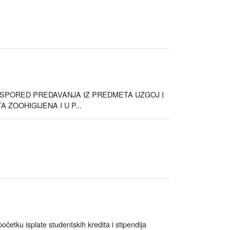
ASPORED PREDAVANJA IZ PREDMETA UZGOJ I
ZOOHIGIJENA I U P...
etku isplate studentskih kredita i stipendija