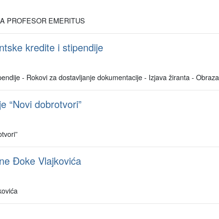
JA PROFESOR EMERITUS
tske kredite i stipendije
pendije - Rokovi za dostavljanje dokumentacije - Izjava žiranta - Obraz
e “Novi dobrotvori”
tvori”
ine Đoke Vlajkovića
kovića