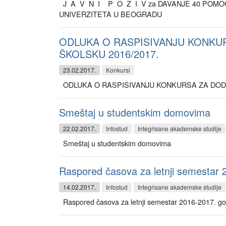
J A V N I P O Z I V za DAVANJE 40 POMOĆ
UNIVERZITETA U BEOGRADU
ODLUKA O RASPISIVANJU KONKU
ŠKOLSKU 2016/2017.
23.02.2017.
Konkursi
ODLUKA O RASPISIVANJU KONKURSA ZA DOD
Smeštaj u studentskim domovima
22.02.2017.
Infostud
Integrisane akademske studije
Smeštaj u studentskim domovima
Raspored časova za letnji semestar 
14.02.2017.
Infostud
Integrisane akademske studije
Raspored časova za letnji semestar 2016-2017.