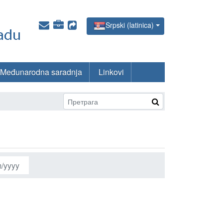
Srpski (latinica)
Međunarodna saradnja
Linkovi