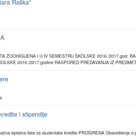
tara Raška”
NA
ZOOHIGIJENA I U IV SEMESTRU ŠKOLSKE 2016./2017.god. R
OLSKE 2016./2017.godine RASPORED PREDAVANJA IZ PREDMETA 
jere
a
redite i stipendije
ačna isplatna lista za studentske kredite-PROŠIRENA Obaveštenje o poč