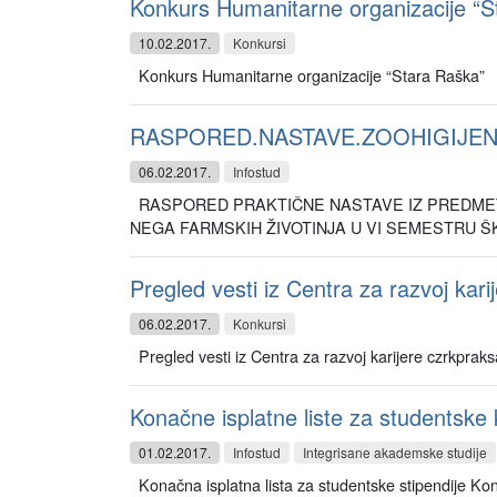
Konkurs Humanitarne organizacije “S
10.02.2017.
Konkursi
Konkurs Humanitarne organizacije “Stara Raška”
RASPORED.NASTAVE.ZOOHIGIJE
06.02.2017.
Infostud
RASPORED PRAKTIČNE NASTAVE IZ PREDMETA 
NEGA FARMSKIH ŽIVOTINJA U VI SEMESTRU ŠK
Pregled vesti iz Centra za razvoj kari
06.02.2017.
Konkursi
Pregled vesti iz Centra za razvoj karijere czrkpraks
Konačne isplatne liste za studentske k
01.02.2017.
Infostud
Integrisane akademske studije
Konačna isplatna lista za studentske stipendije Kon