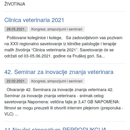
ŽIVOTINJA
Clinica veterinaria 2021
28.05.2021.
Kongresi, simpozijumi i seminari
Poštovane koleginice i kolege, Sa zadovoljstvom vas pozivam
na XXII regionalno savetovanje iz kliničke patologije i terapije
malih životinja “Clinica veterinaria 2021”. Savetovanje će se
održati od 03-05.06.2021. godine na Fruškoj gori. Sa...
42. Seminar za inovacije znanja veterinara
22.02.2021.
Kongresi, simpozijumi i seminari
Otvaranje 42. Seminara za inovacije znanja veterinara 42.
Seminar za inovacije znanja veterinara - snimak celog
savetovanja Napomena: veličina fajla je 3,47 GB NAPOMENA:
filmovi se mogu preuzeti ili otvoriti internim plejerom (preporuka -
VLC) ...
11 Naučni simpozijum REPRODUKCIJA