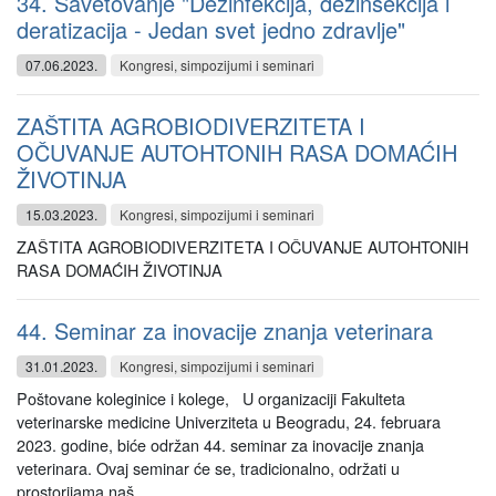
34. Savetovanje "Dezinfekcija, dezinsekcija i
deratizacija - Jedan svet jedno zdravlje"
07.06.2023.
Kongresi, simpozijumi i seminari
ZAŠTITA AGROBIODIVERZITETA I
OČUVANJE AUTOHTONIH RASA DOMAĆIH
ŽIVOTINJA
15.03.2023.
Kongresi, simpozijumi i seminari
ZAŠTITA AGROBIODIVERZITETA I OČUVANJE AUTOHTONIH
RASA DOMAĆIH ŽIVOTINJA
44. Seminar za inovacije znanja veterinara
31.01.2023.
Kongresi, simpozijumi i seminari
Poštovane koleginice i kolege, U organizaciji Fakulteta
veterinarske medicine Univerziteta u Beogradu, 24. februara
2023. godine, biće održan 44. seminar za inovacije znanja
veterinara. Ovaj seminar će se, tradicionalno, održati u
prostorijama naš...