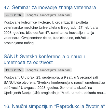
47. Seminar za inovacije znanja veterinara
25.02.2026.
Kongresi, simpozijumi i seminari
Poštovane koleginice i kolege, U organizaciji Fakulteta
veterinarske medicine Univerziteta u Beogradu, 27. februara
2026. godine, biće održan 47. seminar za inovacije znanja
veterinara. Ovaj seminar će se, tradicionalno, održati u
prostorijama našeg ...
SANU: Svetska konferencija o nauci i
umetnosti za održivost
19.09.2025.
Kongresi, simpozijumi i seminari
Poštovani, U utorak, 23. septembra, u 9 sati, u Svečanoj sali
SANU biće otvorena "Svetska konferencija o nauci i umetnosti za
održivost." U avgustu 2023. godine, Generalna skupština
Ujedinjenih Nacija (UN) proglasila je "Međunarodnu dekadu nau...
16. Naučni simpozijum "Reprodukcija životinja"