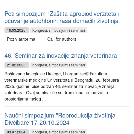
Peti simpozijum "Zaštita agrobiodiverziteta i
očuvanje autohtonih rasa domaćih životinja"
18.03.2025.
Kongresi, simpozijumi i seminari
Poziv autorima Call for authors
46. Seminar za inovacije znanja veterinara
21.02.2025.
Kongresi, simpozijumi i seminari
Poštovane koleginice i kolege, U organizaciji Fakulteta
veterinarske medicine Univerziteta u Beogradu, 28. februara
2025. godine, biće održan 46. seminar za inovacije znanja
veterinara. Ovaj seminar će se, tradicionalno, održati u
prostorijama našeg ...
Naučni simpozijum "Reprodukcija životinja"
Divčibare 17-20.10.2024
03.07.2024.
Kongresi, simpozijumi i seminari