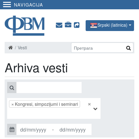
NAVIGACIJA
Srpski (latinica)
Vesti
Arhiva vesti
×
×
Kongresi, simpozijumi i seminari
-