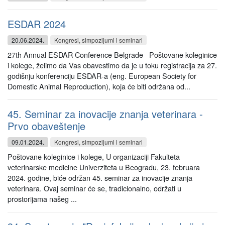
ESDAR 2024
20.06.2024.
Kongresi, simpozijumi i seminari
27th Annual ESDAR Conference Belgrade Poštovane koleginice
i kolege, želimo da Vas obavestimo da je u toku registracija za 27.
godišnju konferenciju ESDAR-a (eng. European Society for
Domestic Animal Reproduction), koja će biti održana od...
45. Seminar za inovacije znanja veterinara -
Prvo obaveštenje
09.01.2024.
Kongresi, simpozijumi i seminari
Poštovane koleginice i kolege, U organizaciji Fakulteta
veterinarske medicine Univerziteta u Beogradu, 23. februara
2024. godine, biće održan 45. seminar za inovacije znanja
veterinara. Ovaj seminar će se, tradicionalno, održati u
prostorijama našeg ...