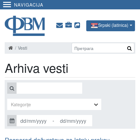
NAVIGACIJA
Srpski (latinica)
Vesti
Arhiva vesti
-
Raspored dežurstava za letnju praksu