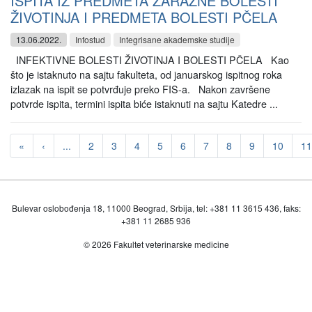
ISPITA IZ PREDMETA ZARAZNE BOLESTI
ŽIVOTINJA I PREDMETA BOLESTI PČELA
13.06.2022.
Infostud
Integrisane akademske studije
INFEKTIVNE BOLESTI ŽIVOTINJA I BOLESTI PČELA Kao
što je istaknuto na sajtu fakulteta, od januarskog ispitnog roka
izlazak na ispit se potvrđuje preko FIS-a. Nakon završene
potvrde ispita, termini ispita biće istaknuti na sajtu Katedre ...
«
‹
...
2
3
4
5
6
7
8
9
10
11
Bulevar oslobođenja 18, 11000 Beograd, Srbija, tel: +381 11 3615 436, faks:
+381 11 2685 936
© 2026 Fakultet veterinarske medicine