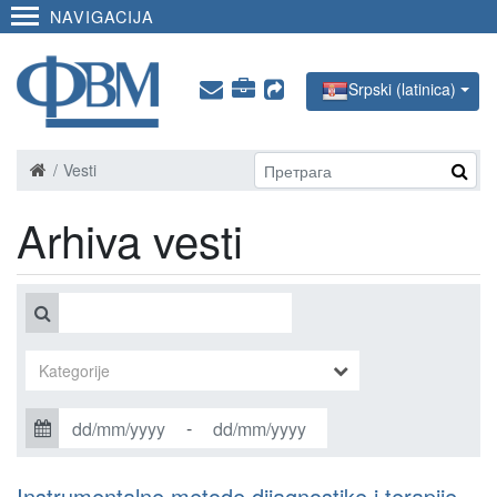
NAVIGACIJA
Srpski (latinica)
Vesti
Arhiva vesti
-
Instrumentalne metode dijagnostike i terapije