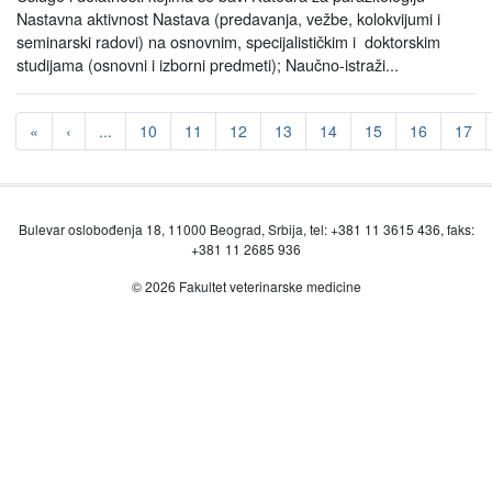
Nastavna aktivnost Nastava (predavanja, vežbe, kolokvijumi i
seminarski radovi) na osnovnim, specijalističkim i doktorskim
studijama (osnovni i izborni predmeti); Naučno-istraži...
«
‹
...
10
11
12
13
14
15
16
17
Bulevar oslobođenja 18, 11000 Beograd, Srbija, tel: +381 11 3615 436, faks:
+381 11 2685 936
© 2026 Fakultet veterinarske medicine